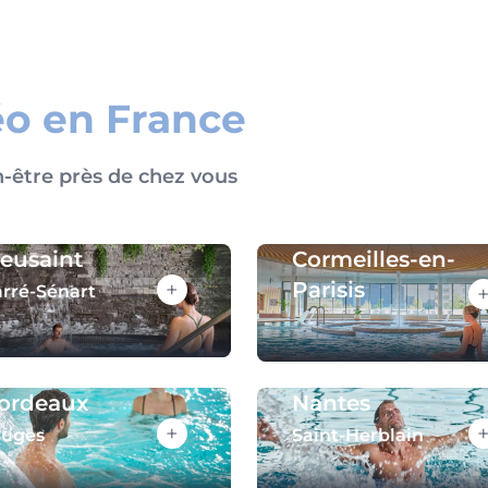
éo en France
n-être près de chez vous
ieusaint
Cormeilles-en-
+
Parisis
rré-Sénart
ordeaux
Nantes
+
ruges
Saint-Herblain