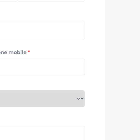
hone mobile
*