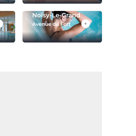
Noisy-Le-Grand
+
+
Avenue du Fort