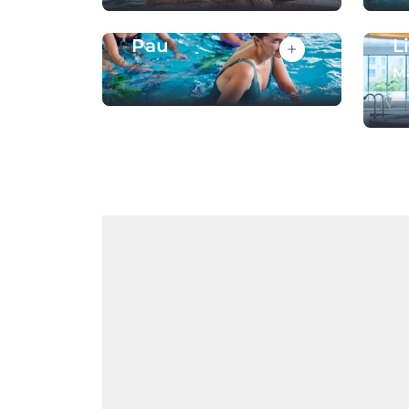
Pau
Li
+
M