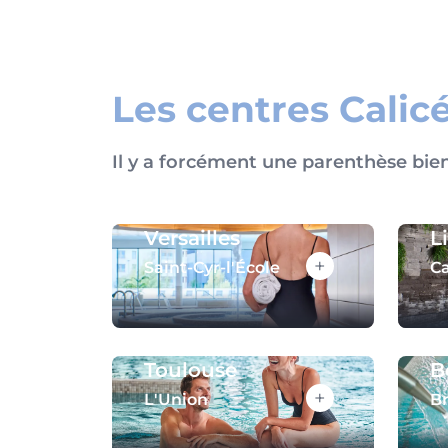
Les centres Calic
Il y a forcément une parenthèse bie
Versailles
L
+
Saint-Cyr-l'École
Ca
Toulouse
B
+
L'Union
B