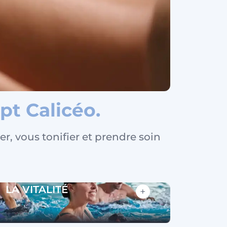
céo
pt Calicéo.
er, vous tonifier et prendre soin
LA VITALITÉ
+