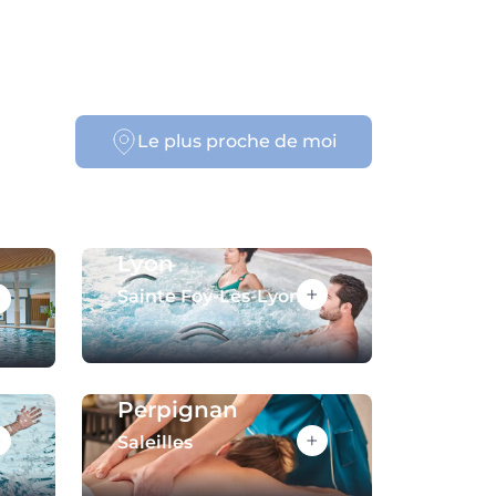
Le plus proche de moi
Lyon
+
+
Sainte Foy-Lès-Lyon
Perpignan
+
+
Saleilles