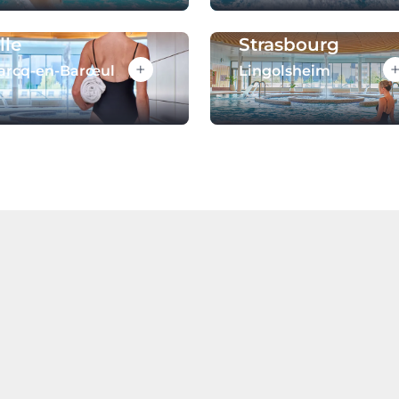
lle
Strasbourg
+
arcq-en-Barœul
Lingolsheim