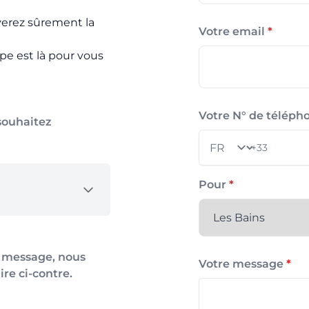
verez sûrement la
Votre email
*
ipe est là pour vous
Votre N° de télép
souhaitez
+33
Pays
Pour
*
n message, nous
Votre message
*
ire ci-contre.